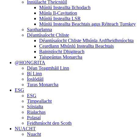
Inniúlacht Theicniúil
Múnlú Insteallta Ilchodach
Múnla Il-Cavitation
Múnlú Insteallta LSR
Múnlú Insteallta Beachtais agus Réiteach Turnkey
Saotharlanna
Déantúsaíocht Chliste
Déantúsaíocht Chliste Mhúnla Ardfheidhmíochta
Ceardlann Mhúnlú Insteallta Beachtais
Bainistíocht Dhigiteach
Taispeántas Monarcha
@HONGRITA
Déan Teagmháil Linn
Bí Linn
Íoslódáil
Turas Monarcha
ESG
ESG
Timpeallacht
Sóisialta
Rialachas
Polasaí
Feidhmíocht den Scoth
NUACHT
Nuacht