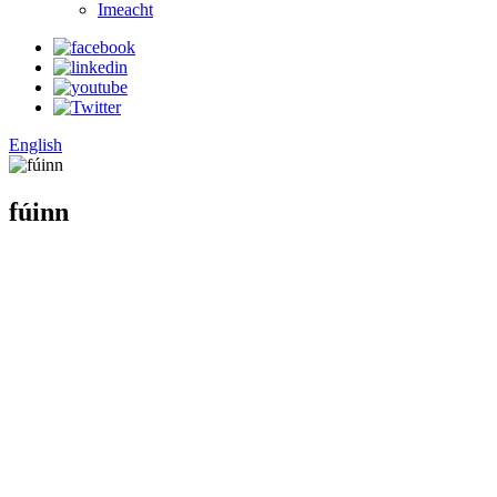
Imeacht
English
fúinn