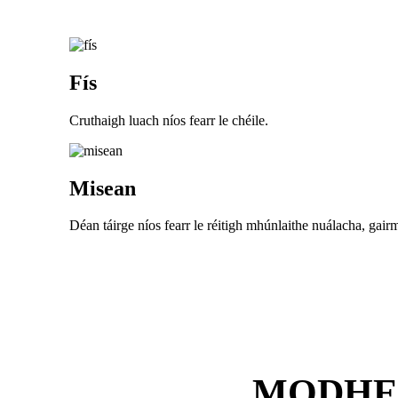
Fís
Cruthaigh luach níos fearr le chéile.
Misean
Déan táirge níos fearr le réitigh mhúnlaithe nuálacha, gairm
MODHE