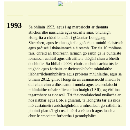
1993
Sa bhliain 1993, agus í ag marcaíocht ar thonnta
athchóirithe náisiúnta agus oscailte suas, bhunaigh
Hongrita a chéad bhunáit i gCeantar Longgang,
Shenzhen, agus leathnaigh sí a gnó chun múnlú plaisteach
agus próiseáil thánaisteach a áireamh. Tar éis 10 mbliana
fáis, chreid an fhoireann lárnach go raibh gá le buntáiste
iomaíoch uathúil agus difreáilte a thógáil chun a bheith
dochloíte. Sa bhliain 2003, chuir an chuideachta tús le
taighde agus forbairt ar theicneolaíocht mhúnlaithe
ilábhar/ilchomhpháirte agus próiseas mhúnlaithe, agus sa
bhliain 2012, ghlac Hongrita an ceannasaíocht maidir le
dul chun cinn a dhéanamh i múnla agus teicneolaíocht
mhúnlaithe rubair silicone leachtaigh (LSR), ag éirí ina
tagarmharc sa tionscal. Trí theicneolaíochtaí nuálacha ar
nós ilábhar agus LSR a ghiaráil, tá Hongrita tar éis níos
mó custaiméirí ardchaighdeáin a mhealladh go rathúil trí
phointí pian táirgí custaiméirí a réiteach agus luach a
chur le smaointe forbartha i gcomhpháirt.