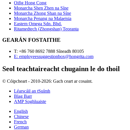
Oifig Hong Cong
Monarcha Shen Zhen na Síne
Monarcha Zhong Shan na Síne
Monarcha Penang na Malaeisia
Eastern Omega Sdn. Bhd.
Ritamedtech (Zhongshan) Teoranta
GEARÁN FOSTAITHE
T: +86 760 8692 7888 Síneadh 80105
E: employeessuggestionbox@hongrita.com
Seol teachtaireacht chugainn le do thoil
© Cóipcheart - 2010-2026: Gach ceart ar cosaint.
Léarscáil an tSuímh
Blag Barr
AMP Soghluaiste
English
Chinese
French
German