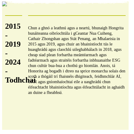
2015
Chun a ghnó a leathnú agus a neartú, bhunaigh Hongrita
-
bunáiteanna oibríochtúla i gCeantar Nua Cuiheng,
Cathair Zhongshan agus Stát Penang, an Mhalaeisia in
2019
2015 agus 2019, agus chuir an bhainistíocht tús le
huasghrádú agus claochlú uileghabhálach in 2018, agus
-
cheap siad plean forbartha meántéarmach agus
2024
fadtéarmach agus straitéis forbartha inbhuanaithe ESG
chun cultúr bua-bua a chothú go hiomlán. Anois, tá
-
Honorita ag bogadh i dtreo na sprice monarcha solais den
scoth a thógáil trí fhaisnéis dhigiteach, feidhmchlár AI,
Todhchaí
OKR agus gníomhaíochtaí eile a uasghrádú chun
éifeachtacht bhainistíochta agus éifeachtúlacht in aghaidh
an duine a fheabhsú.