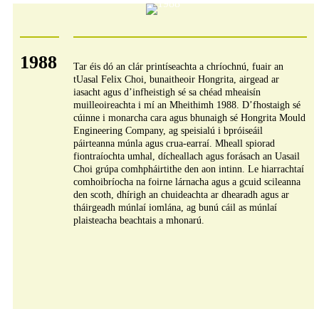
1988
Tar éis dó an clár printíseachta a chríochnú, fuair an
tUasal Felix Choi, bunaitheoir Hongrita, airgead ar
iasacht agus d’infheistigh sé sa chéad mheaisín
muilleoireachta i mí an Mheithimh 1988. D’fhostaigh sé
cúinne i monarcha cara agus bhunaigh sé Hongrita Mould
Engineering Company, ag speisialú i bpróiseáil
páirteanna múnla agus crua-earraí. Mheall spiorad
fiontraíochta umhal, dícheallach agus forásach an Uasail
Choi grúpa comhpháirtithe den aon intinn. Le hiarrachtaí
comhoibríocha na foirne lárnacha agus a gcuid scileanna
den scoth, dhírigh an chuideachta ar dhearadh agus ar
tháirgeadh múnlaí iomlána, ag bunú cáil as múnlaí
plaisteacha beachtais a mhonarú.