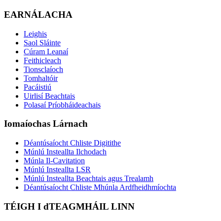
EARNÁLACHA
Leighis
Saol Sláinte
Cúram Leanaí
Feithicleach
Tionsclaíoch
Tomhaltóir
Pacáistiú
Uirlisí Beachtais
Polasaí Príobháideachais
Iomaíochas Lárnach
Déantúsaíocht Chliste Digitithe
Múnlú Insteallta Ilchodach
Múnla Il-Cavitation
Múnlú Insteallta LSR
Múnlú Insteallta Beachtais agus Trealamh
Déantúsaíocht Chliste Mhúnla Ardfheidhmíochta
TÉIGH I dTEAGMHÁIL LINN