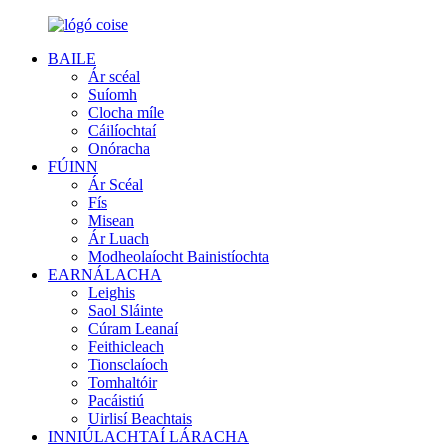
BAILE
Ár scéal
Suíomh
Clocha míle
Cáilíochtaí
Onóracha
FÚINN
Ár Scéal
Fís
Misean
Ár Luach
Modheolaíocht Bainistíochta
EARNÁLACHA
Leighis
Saol Sláinte
Cúram Leanaí
Feithicleach
Tionsclaíoch
Tomhaltóir
Pacáistiú
Uirlisí Beachtais
INNIÚLACHTAÍ LÁRACHA